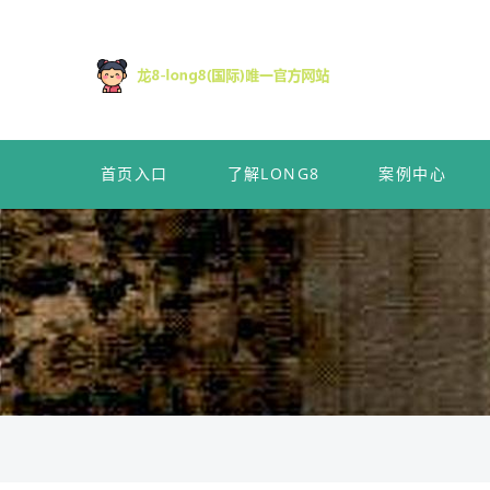
首页入口
了解LONG8
案例中心