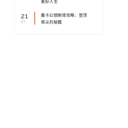
美好人生
21
魔卡幻想刷塔攻略：登顶
塔尖的秘籍
07