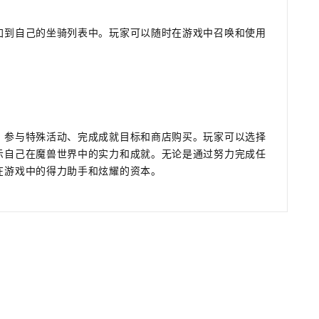
加到自己的坐骑列表中。玩家可以随时在游戏中召唤和使用
、参与特殊活动、完成成就目标和商店购买。玩家可以选择
示自己在魔兽世界中的实力和成就。无论是通过努力完成任
在游戏中的得力助手和炫耀的资本。